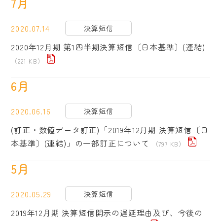
7月
2020.07.14
決算短信
2020年12月期 第1四半期決算短信〔日本基準〕(連結)
（221 KB）
6月
2020.06.16
決算短信
(訂正・数値データ訂正)「2019年12月期 決算短信〔日
本基準〕(連結)」の一部訂正について
（797 KB）
5月
2020.05.29
決算短信
2019年12月期 決算短信開示の遅延理由及び、今後の