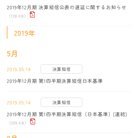
2019年12月期 決算短信公表の遅延に関するお知らせ
（128 KB）
2019年
5月
2019.05.14
決算短信
2019年12月期 第1四半期決算短信日本基準
2019.05.14
決算短信
2019年12月期 第1四半期決算短信〔日本基準〕(連結)
（209 KB）