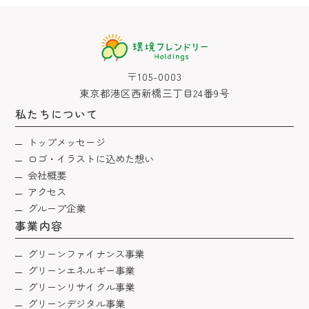
〒105-0003
東京都港区西新橋三丁目24番9号
私たちについて
トップメッセージ
ロゴ・イラストに込めた想い
会社概要
アクセス
グループ企業
事業内容
グリーンファイナンス事業
グリーンエネルギー事業
グリーンリサイクル事業
グリーンデジタル事業