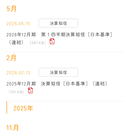
5月
2026.05.15
決算短信
2026年12月期 第１四半期決算短信［日本基準］
（連結）
（387 KB）
2月
2026.02.13
決算短信
2025年12月期 決算短信［日本基準］（連結）
（751 KB）
2025年
11月