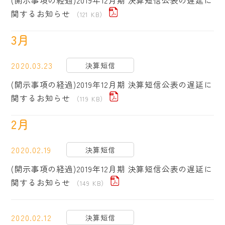
(開示事項の経過)2019年12月期 決算短信公表の遅延に
関するお知らせ
（121 KB）
3月
2020.03.23
決算短信
(開示事項の経過)2019年12月期 決算短信公表の遅延に
関するお知らせ
（119 KB）
2月
2020.02.19
決算短信
(開示事項の経過)2019年12月期 決算短信公表の遅延に
関するお知らせ
（149 KB）
2020.02.12
決算短信