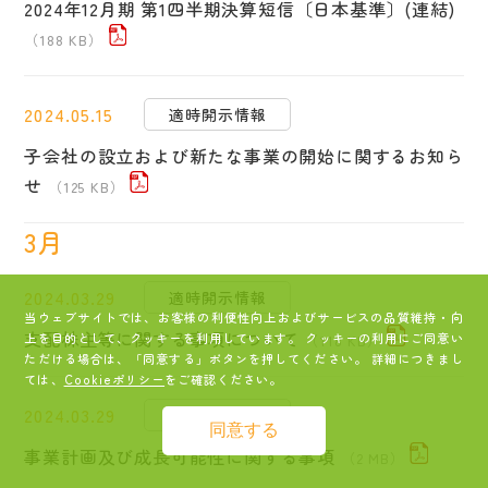
2024年12月期 第1四半期決算短信〔日本基準〕(連結)
（188 KB）
2024.05.15
適時開示情報
子会社の設立および新たな事業の開始に関するお知ら
せ
（125 KB）
3月
2024.03.29
適時開示情報
当ウェブサイトでは、お客様の利便性向上およびサービスの品質維持・向
支配株主等に関する事項について
上を目的として、クッキーを利用しています。 クッキーの利用にご同意い
（118 KB）
ただける場合は、「同意する」ボタンを押してください。 詳細につきまし
ては、
Cookieポリシー
をご確認ください。
2024.03.29
適時開示情報
同意する
事業計画及び成長可能性に関する事項
（2 MB）