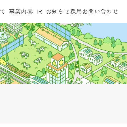
て
事業内容
IR
お知らせ
採用
お問い合わせ
株式情報
IRカレンダー
業
グリーンリサイクル事業
会社概要
アクセス
グループ企業
よくあるご質問
株式情報
電子公告
IRポリシー・免責事項