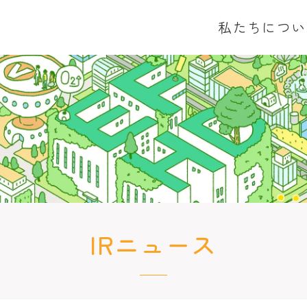
私たちについ
トップメッセージ
業績ハイライト
IRライブラリ
グリーンファイナンス事業
グリーンエネルギー事
トップメッセージ
ロゴ・イラストに込めた想い
業績ハイライト
適時開示情報
グリーンデジタル事業
投資実績
決算短信
有価証券報告書
株主総会
IRニュース
IRニュース