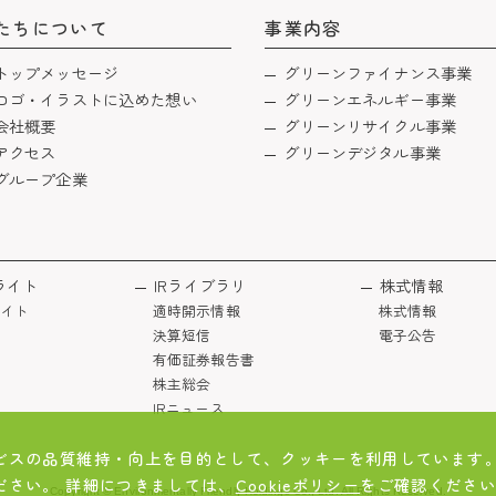
たちについて
事業内容
トップメッセージ
グリーンファイナンス事業
ロゴ・イラストに込めた想い
グリーンエネルギー事業
会社概要
グリーンリサイクル事業
アクセス
グリーンデジタル事業
グループ企業
ライト
IRライブラリ
株式情報
イト
適時開示情報
株式情報
決算短信
電子公告
有価証券報告書
株主総会
IRニュース
ビスの品質維持・向上を目的として、クッキーを利用しています。
ださい。 詳細につきましては、
Cookieポリシー
をご確認ください
Copyright © Environmentally Friendly Holdings Co., Ltd. All Rights Reserved.