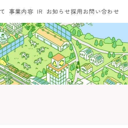
て
事業内容
IR
お知らせ
採用
お問い合わせ
株式情報
IRカレンダー
業
グリーンリサイクル事業
会社概要
アクセス
グループ企業
よくあるご質問
株式情報
電子公告
IRポリシー・免責事項