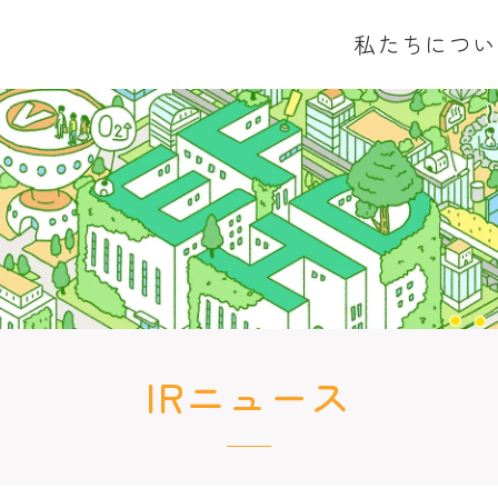
私たちについ
トップメッセージ
業績ハイライト
IRライブラリ
グリーンファイナンス事業
グリーンエネルギー事
トップメッセージ
ロゴ・イラストに込めた想い
業績ハイライト
適時開示情報
グリーンデジタル事業
投資実績
決算短信
有価証券報告書
株主総会
IRニュース
IRニュース