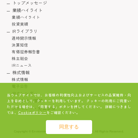
トップメッセージ
業績ハイライト
業績ハイライト
投資実績
IRライブラリ
適時開示情報
決算短信
有価証券報告書
株主総会
IRニュース
株式情報
株式情報
電子公告
IRカレンダー
当ウェブサイトでは、お客様の利便性向上およびサービスの品質維持・向
よくあるご質問
上を目的として、クッキーを利用しています。 クッキーの利用にご同意い
ただける場合は、「同意する」ボタンを押してください。 詳細につきまし
IRポリシー・免責事項
ては、
Cookieポリシー
をご確認ください。
同意する
Copyright © Environmentally Friendly Holdings Co., Ltd. All Rights Reserved.