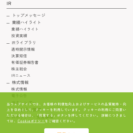
IR
トップメッセージ
業績ハイライト
業績ハイライト
投資実績
IRライブラリ
適時開示情報
決算短信
有価証券報告書
株主総会
IRニュース
株式情報
株式情報
電子公告
IRカレンダー
当ウェブサイトでは、お客様の利便性向上およびサービスの品質維持・向
よくあるご質問
上を目的として、クッキーを利用しています。 クッキーの利用にご同意い
ただける場合は、「同意する」ボタンを押してください。 詳細につきまし
IRポリシー・免責事項
ては、
Cookieポリシー
をご確認ください。