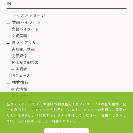
IR
トップメッセージ
業績ハイライト
業績ハイライト
投資実績
IRライブラリ
適時開示情報
決算短信
有価証券報告書
株主総会
IRニュース
株式情報
株式情報
電子公告
IRカレンダー
当ウェブサイトでは、お客様の利便性向上およびサービスの品質維持・向
よくあるご質問
上を目的として、クッキーを利用しています。 クッキーの利用にご同意い
ただける場合は、「同意する」ボタンを押してください。 詳細につきまし
IRポリシー・免責事項
ては、
Cookieポリシー
をご確認ください。